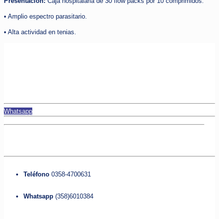
Presentación:
Caja hospitalaria de 30 flow packs por 10 comprimidos.
• Amplio espectro parasitario.
• Alta actividad en tenias.
¡Comunicate con nosotros!
Whatsapp
Contacto
Teléfono
0358-4700631
Whatsapp
(358)6010384